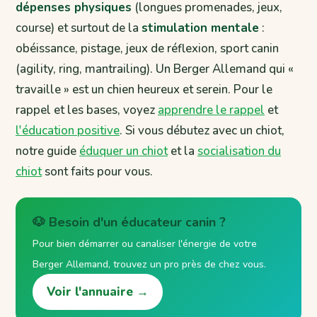
dépenses physiques
(longues promenades, jeux,
course) et surtout de la
stimulation mentale
:
obéissance, pistage, jeux de réflexion, sport canin
(agility, ring, mantrailing). Un Berger Allemand qui «
travaille » est un chien heureux et serein. Pour le
rappel et les bases, voyez
apprendre le rappel
et
l'éducation positive
. Si vous débutez avec un chiot,
notre guide
éduquer un chiot
et la
socialisation du
chiot
sont faits pour vous.
🐶 Besoin d'un éducateur canin ?
Pour bien démarrer ou canaliser l'énergie de votre
Berger Allemand, trouvez un pro près de chez vous.
Voir l'annuaire →