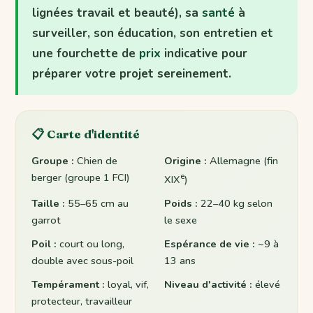
lignées travail et beauté), sa
santé
à
surveiller, son éducation, son entretien et
une fourchette de
prix
indicative pour
préparer votre projet sereinement.
📋 Carte d'identité
Groupe :
Chien de
Origine :
Allemagne (fin
berger (groupe 1 FCI)
e
XIX
)
Taille :
55–65 cm au
Poids :
22–40 kg selon
garrot
le sexe
Poil :
court ou long,
Espérance de vie :
~9 à
double avec sous-poil
13 ans
Tempérament :
loyal, vif,
Niveau d'activité :
élevé
protecteur, travailleur