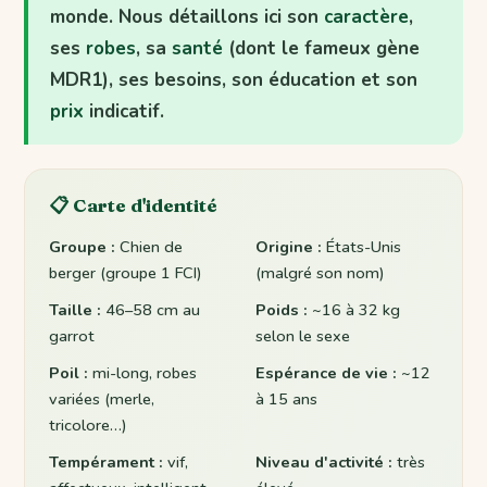
monde. Nous détaillons ici son
caractère
,
ses
robes
, sa
santé
(dont le fameux gène
MDR1), ses besoins, son éducation et son
prix
indicatif.
📋 Carte d'identité
Groupe :
Chien de
Origine :
États-Unis
berger (groupe 1 FCI)
(malgré son nom)
Taille :
46–58 cm au
Poids :
~16 à 32 kg
garrot
selon le sexe
Poil :
mi-long, robes
Espérance de vie :
~12
variées (merle,
à 15 ans
tricolore…)
Tempérament :
vif,
Niveau d'activité :
très