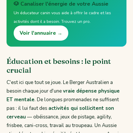
🐶 Canaliser l'énergie de votre Aussie
Un éducateur canin vous aide à offrir le cadre et les
activités dont il a besoin. Trouvez un pro.
Voir l'annuaire →
Éducation et besoins : le point
crucial
C'est ici que tout se joue. Le Berger Australien a
besoin chaque jour d'une
vraie dépense physique
ET mentale
. De longues promenades ne suffisent
pas : il lui faut des
activités qui sollicitent son
cerveau
— obéissance, jeux de pistage, agility,
frisbee, cani-cross, travail au troupeau. Un Aussie