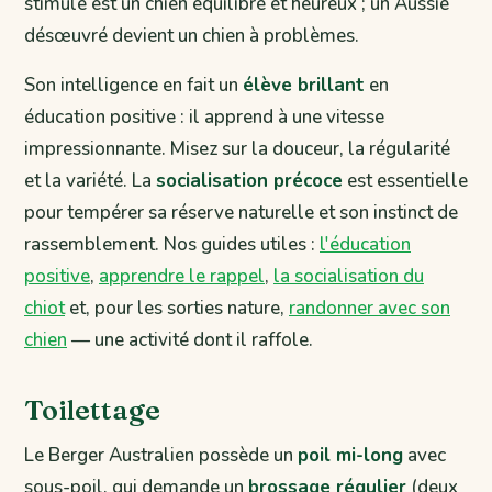
stimulé est un chien équilibré et heureux ; un Aussie
désœuvré devient un chien à problèmes.
Son intelligence en fait un
élève brillant
en
éducation positive : il apprend à une vitesse
impressionnante. Misez sur la douceur, la régularité
et la variété. La
socialisation précoce
est essentielle
pour tempérer sa réserve naturelle et son instinct de
rassemblement. Nos guides utiles :
l'éducation
positive
,
apprendre le rappel
,
la socialisation du
chiot
et, pour les sorties nature,
randonner avec son
chien
— une activité dont il raffole.
Toilettage
Le Berger Australien possède un
poil mi-long
avec
sous-poil, qui demande un
brossage régulier
(deux