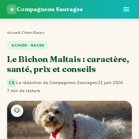
Compagnons Sauvages
Accueil
›
Chien
›
Races
CHIEN · RACES
Le Bichon Maltais : caractère,
santé, prix et conseils
La rédaction de Compagnons Sauvages
·
21 juin 2026
·
CS
7 min de lecture
🐶