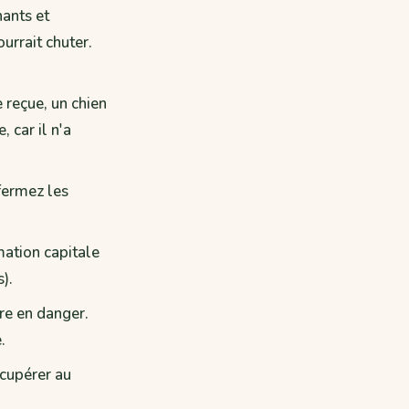
hants et
urrait chuter.
 reçue, un chien
 car il n'a
 fermez les
mation capitale
).
re en danger.
.
écupérer au