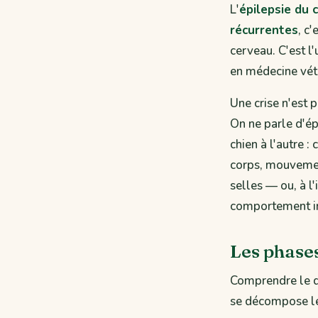
L'
épilepsie du 
récurrentes
, c
cerveau. C'est 
en médecine vété
Une crise n'est 
On ne parle d'ép
chien à l'autre 
corps, mouvemen
selles — ou, à l
comportement inh
Les phases
Comprendre le dé
se décompose le