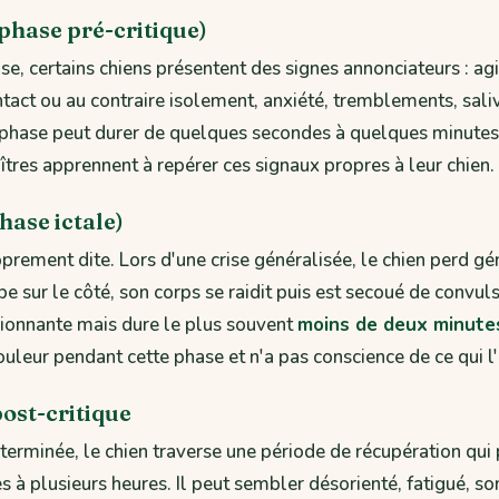
 phase pré-critique)
ise, certains chiens présentent des signes annonciateurs : agi
tact ou au contraire isolement, anxiété, tremblements, sali
e phase peut durer de quelques secondes à quelques minutes
res apprennent à repérer ces signaux propres à leur chien.
phase ictale)
roprement dite. Lors d'une crise généralisée, le chien perd 
e sur le côté, son corps se raidit puis est secoué de convulsi
ionnante mais dure le plus souvent
moins de deux minute
ouleur pendant cette phase et n'a pas conscience de ce qui l
post-critique
e terminée, le chien traverse une période de récupération qui
 à plusieurs heures. Il peut sembler désorienté, fatigué, s