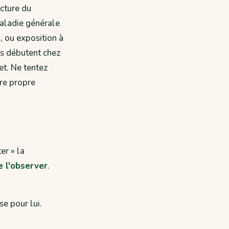
cture du
aladie générale
, ou exposition à
es débutent chez
et. Ne tentez
re propre
er » la
e l'observer
.
e pour lui.