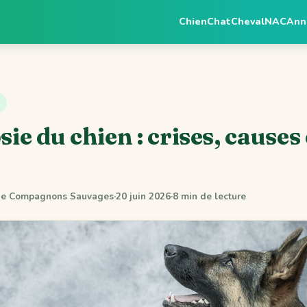
Chien
Chat
Cheval
NAC
Ann
sie du chien : crises, causes
 de Compagnons Sauvages
·
20 juin 2026
·
8 min de lecture