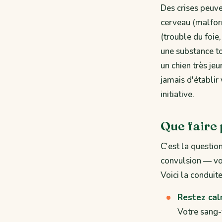
Des crises peuve
cerveau (malfor
(trouble du foie
une substance to
un chien très je
jamais d'établi
initiative.
Que faire 
C'est la question
convulsion — vo
Voici la conduite
Restez cal
Votre sang-