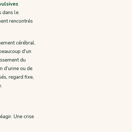
vulsives
s dans le
ment rencontrés
nement cérébral.
e beaucoup d'un
dissement du
 d'urine ou de
és, regard fixe,
.
éagir. Une crise