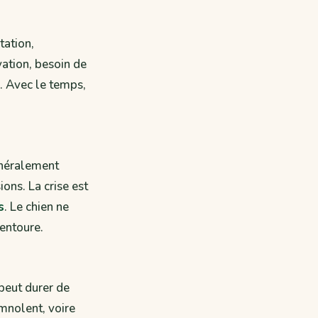
tation,
vation, besoin de
. Avec le temps,
généralement
ons. La crise est
s
. Le chien ne
'entoure.
 peut durer de
omnolent, voire