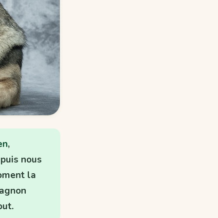
en
,
 puis nous
oment la
pagnon
out.