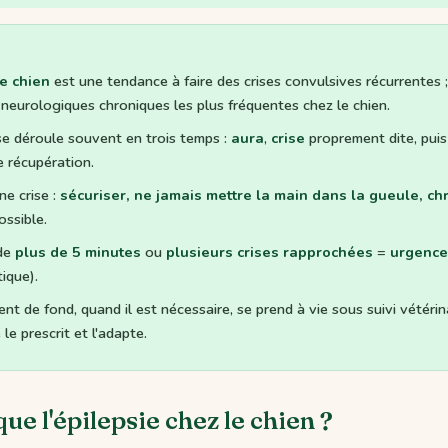
e chien
est une tendance à faire des crises convulsives récurrentes ; 
 neurologiques chroniques les plus fréquentes chez le chien.
se déroule souvent en trois temps :
aura
,
crise
proprement dite, pui
 récupération.
e crise :
sécuriser, ne jamais mettre la main dans la gueule, ch
ossible.
 de
plus de 5 minutes
ou
plusieurs crises rapprochées
=
urgence
tique).
ent de fond, quand il est nécessaire, se prend à vie sous suivi vétérina
 le prescrit et l'adapte.
ue l'épilepsie chez le chien ?