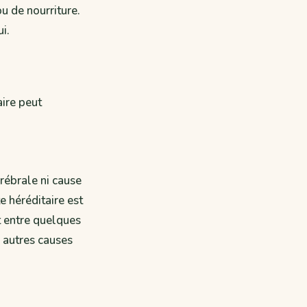
 de nourriture.
i.
ire peut
érébrale ni cause
e héréditaire est
t entre quelques
s autres causes