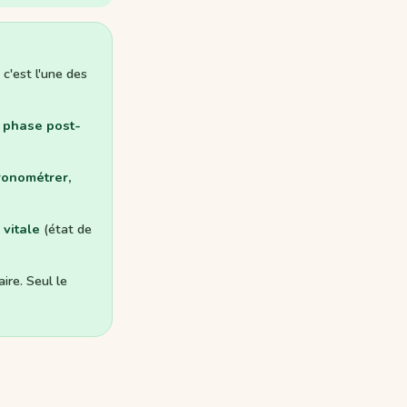
c'est l'une des
s
phase post-
ronométrer,
 vitale
(état de
ire. Seul le