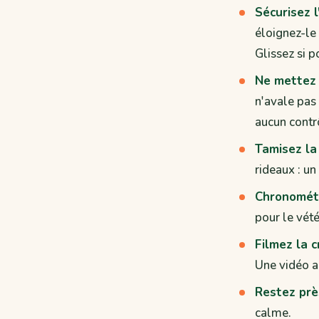
Sécurisez 
éloignez-le 
Glissez si p
Ne mettez 
n'avale pas 
aucun contrô
Tamisez la 
rideaux : u
Chronométr
pour le vété
Filmez la c
Une vidéo ai
Restez prè
calme.