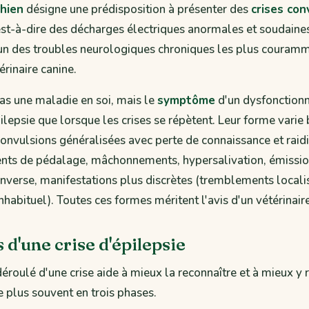
chien
désigne une prédisposition à présenter des
crises con
'est-à-dire des décharges électriques anormales et soudaine
l'un des troubles neurologiques chroniques les plus couram
rinaire canine.
pas une maladie en soi, mais le
symptôme
d'un dysfonction
ilepsie que lorsque les crises se répètent. Leur forme vari
: convulsions généralisées avec perte de connaissance et rai
ts de pédalage, mâchonnements, hypersalivation, émission
'inverse, manifestations plus discrètes (tremblements localis
abituel). Toutes ces formes méritent l'avis d'un vétérinaire
 d'une crise d'épilepsie
roulé d'une crise aide à mieux la reconnaître et à mieux y r
 plus souvent en trois phases.