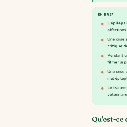
EN BREF
L'
épilepsi
affections
Une crise 
critique
de
Pendant un
filmer
si p
Une crise
mal épilep
Le traitem
vétérinaire
Qu'est-ce q