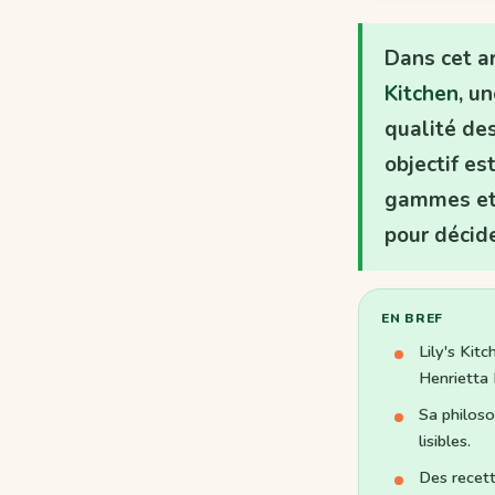
Dans cet ar
Kitchen
, u
qualité des
objectif e
gammes et 
pour décid
EN BREF
Lily's Kit
Henrietta 
Sa philos
lisibles.
Des recet