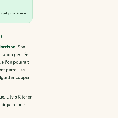
get plus élevé.
m
orrison
. Son
ntation pensée
e l'on pourrait
ent parmi les
Edgard & Cooper
e, Lily's Kitchen
endiquant une