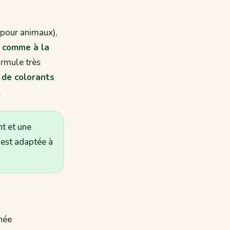
e pour animaux),
 comme à la
formule très
 de colorants
.
nt et une
 est adaptée à
inée