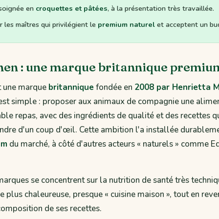
 soignée en
croquettes et pâtées
, à la présentation très travaillée.
 les maîtres qui privilégient le
premium naturel
et acceptent un bud
chen : une marque britannique premiu
st une marque
britannique
fondée en
2008 par Henrietta M
 est simple : proposer aux animaux de compagnie une alime
le repas, avec des ingrédients de qualité et des recettes qu
re d'un coup d'œil. Cette ambition l'a installée durablem
um
du marché, à côté d'autres acteurs « naturels » comme 
.
marques se concentrent sur la nutrition de santé très techniqu
e plus chaleureuse, presque « cuisine maison », tout en rev
composition de ses recettes.