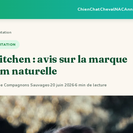
Chien
Chat
Cheval
NAC
Ann
tation
NTATION
Kitchen : avis sur la marque
m naturelle
 de Compagnons Sauvages
·
20 juin 2026
·
6 min de lecture