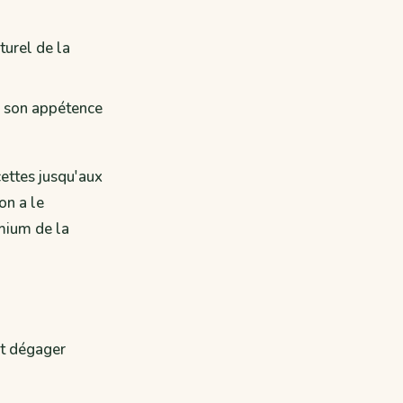
turel de la
r son appétence
cettes jusqu'aux
on a le
emium de la
ut dégager