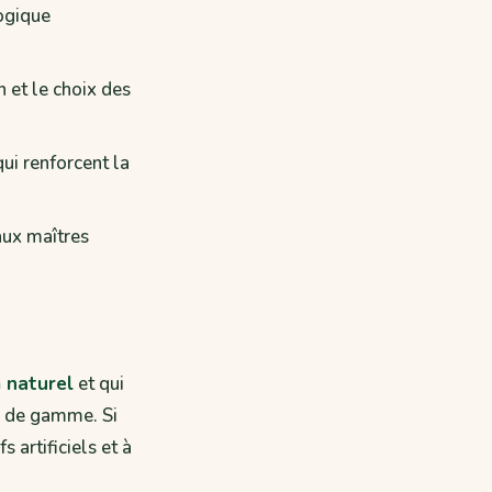
logique
 et le choix des
ui renforcent la
aux maîtres
m naturel
et qui
e de gamme. Si
s artificiels et à