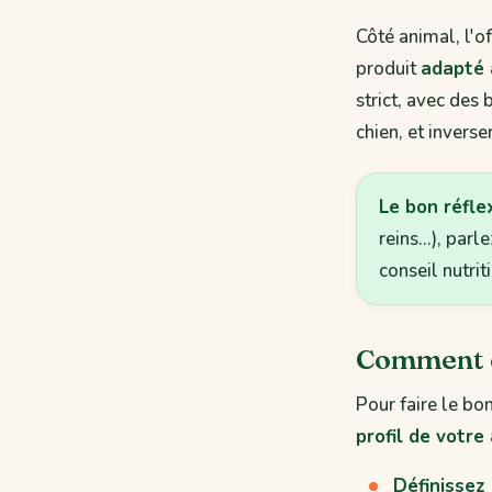
Côté animal, l'of
produit
adapté 
strict, avec des
chien, et invers
Le bon réfle
reins…), parl
conseil nutrit
Comment c
Pour faire le bo
profil de votre
Définissez 