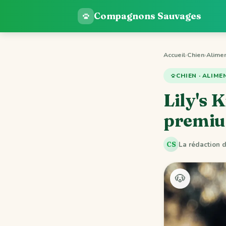
Compagnons Sauvages
Accueil
›
Chien
›
Alimen
CHIEN · ALIME
Lily's 
premiu
La rédaction
CS
🐶