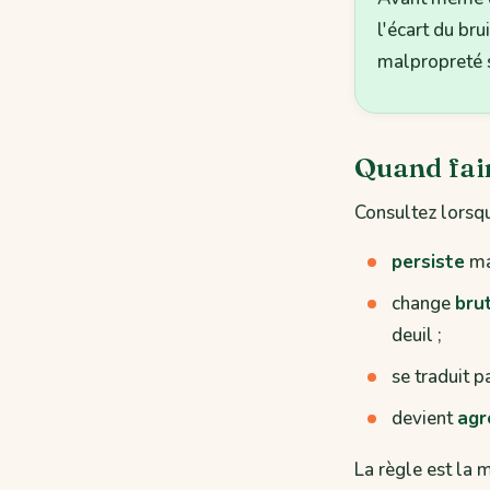
l'écart du br
malpropreté s
Quand fair
Consultez lorsq
persiste
mal
change
bru
deuil ;
se traduit p
devient
agr
La règle est la