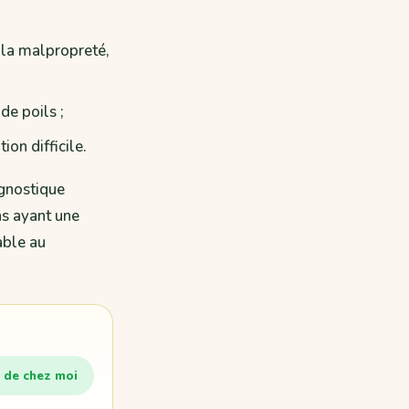
 la malpropreté,
 de poils ;
on difficile.
agnostique
ns ayant une
able au
 de chez moi