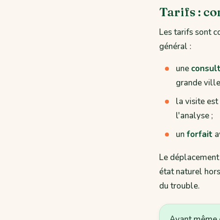
Tarifs : c
Les tarifs sont 
général :
une
consult
grande ville
la visite e
l'analyse ;
un
forfait
a
Le déplacement à
état naturel hor
du trouble.
Avant même de