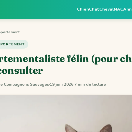
Chien
Chat
Cheval
NAC
Ann
portement
OMPORTEMENT
ementaliste félin (pour cha
consulter
 de Compagnons Sauvages
·
19 juin 2026
·
7 min de lecture