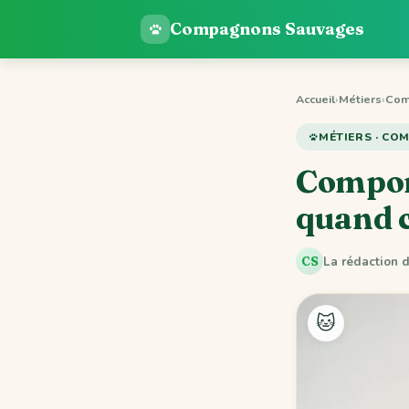
Compagnons Sauvages
Accueil
›
Métiers
›
Com
MÉTIERS · C
Comport
quand 
La rédaction
CS
🐱