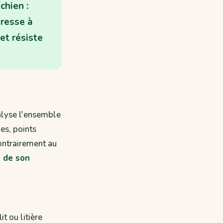
chien :
dresse à
et résiste
alyse l'ensemble
es, points
ontrairement au
e de son
it ou litière