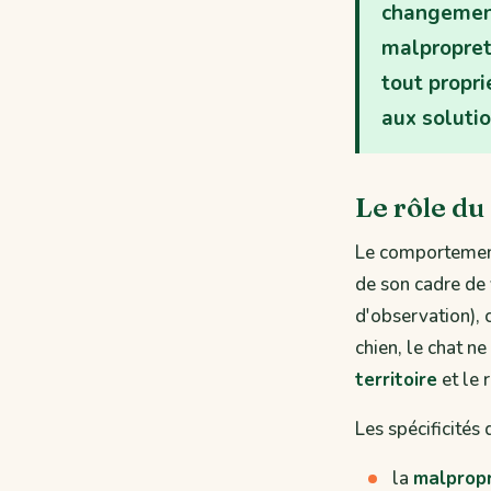
changement
malpropret
tout propri
aux solutio
Le rôle du
Le comportement
de son cadre de 
d'observation), 
chien, le chat ne
territoire
et le 
Les spécificités
la
malprop