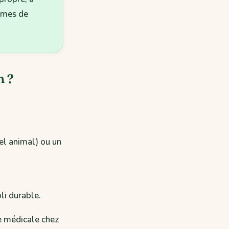
lèmes de
n ?
l animal) ou un
li durable.
e médicale chez