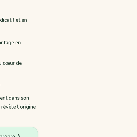
icatif et en
antage en
au cœur de
.
ment dans son
révèle l'origine
propre, à