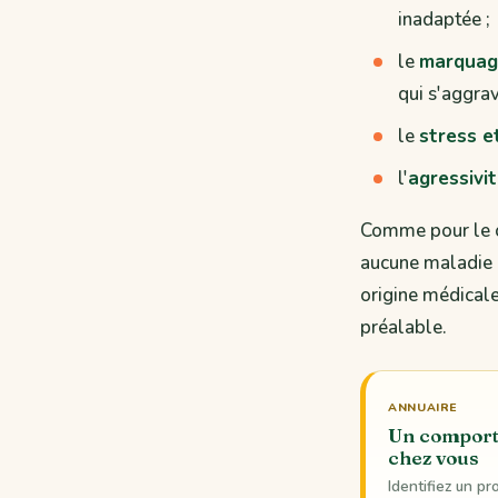
inadaptée ;
le
marquage
qui s'aggrav
le
stress e
l'
agressivi
Comme pour le ch
aucune maladie e
origine médicale 
préalable.
ANNUAIRE
Un comporte
chez vous
Identifiez un p