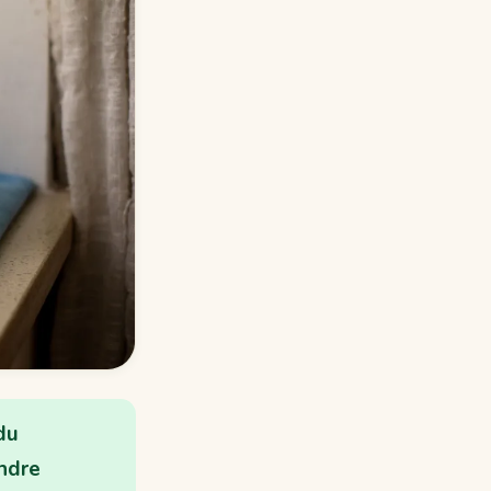
du
indre