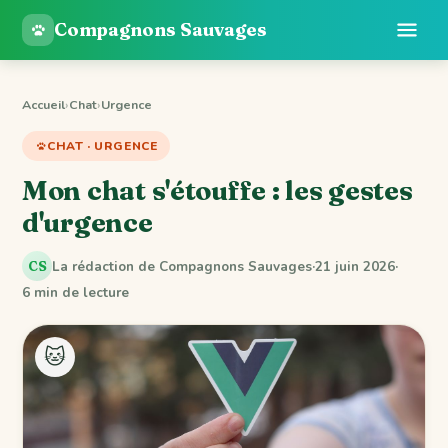
Compagnons Sauvages
Accueil
›
Chat
›
Urgence
CHAT · URGENCE
Mon chat s'étouffe : les gestes
d'urgence
La rédaction de Compagnons Sauvages
·
21 juin 2026
·
CS
6 min de lecture
🐱