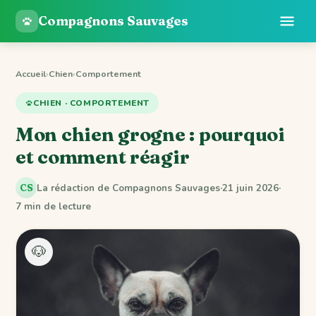
Compagnons Sauvages
Accueil
›
Chien
›
Comportement
CHIEN · COMPORTEMENT
Mon chien grogne : pourquoi
et comment réagir
La rédaction de Compagnons Sauvages
·
21 juin 2026
·
CS
7 min de lecture
🐶