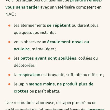
Voici les situations qui justifient de
prendre rendez-
vous sans tarder
avec un vétérinaire compétent en
NAC :
les éternuements
se répètent
ou durent plus
que quelques instants ;
vous observez un
écoulement nasal ou
oculaire
, même léger ;
les
pattes avant sont souillées
, collées ou
décolorées ;
la
respiration
est bruyante, sifflante ou difficile ;
le lapin
mange moins, ne produit plus de
crottes
ou paraît abattu.
Une respiration laborieuse, un lapin prostré ou un
arrêt complet de l'alimentation relèvent de l'
urgence