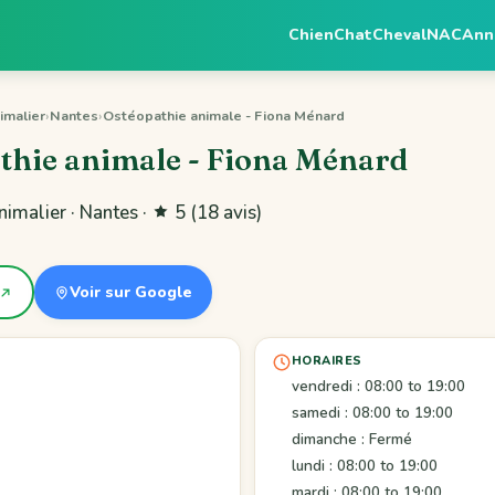
Chien
Chat
Cheval
NAC
Ann
imalier
›
Nantes
›
Ostéopathie animale - Fiona Ménard
thie animale - Fiona Ménard
imalier · Nantes ·
5
(18 avis)
Voir sur Google
HORAIRES
vendredi : 08:00 to 19:00
samedi : 08:00 to 19:00
dimanche : Fermé
lundi : 08:00 to 19:00
mardi : 08:00 to 19:00