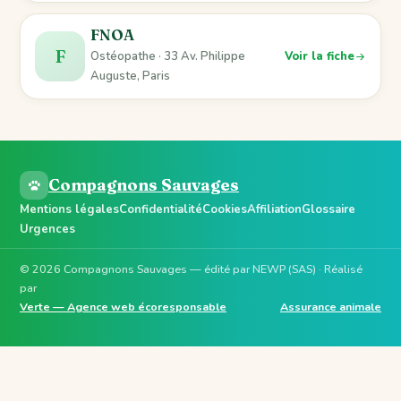
FNOA
F
Ostéopathe · 33 Av. Philippe
Voir la fiche
Auguste, Paris
Compagnons Sauvages
Mentions légales
Confidentialité
Cookies
Affiliation
Glossaire
Urgences
© 2026 Compagnons Sauvages — édité par NEWP (SAS) · Réalisé
par
Verte — Agence web écoresponsable
Assurance animale