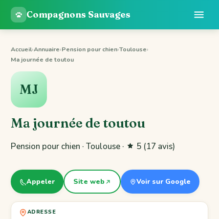
Compagnons Sauvages
Accueil
›
Annuaire
›
Pension pour chien
›
Toulouse
›
Ma journée de toutou
MJ
Ma journée de toutou
Pension pour chien · Toulouse ·
5
(17 avis)
Appeler
Site web
Voir sur Google
ADRESSE