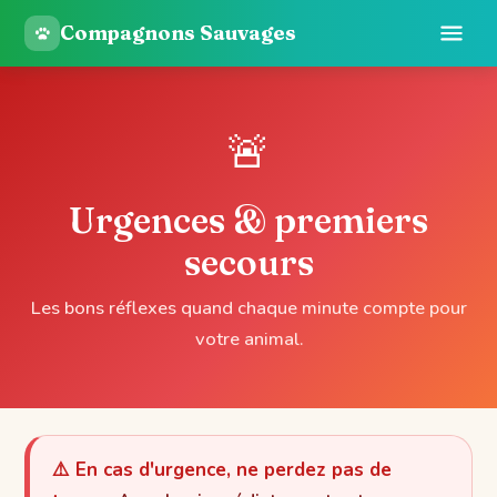
Compagnons Sauvages
🚨
Urgences & premiers
secours
Les bons réflexes quand chaque minute compte pour
votre animal.
⚠️ En cas d'urgence, ne perdez pas de