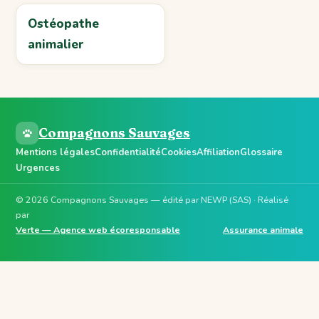
Ostéopathe
animalier
Compagnons Sauvages
Mentions légales
Confidentialité
Cookies
Affiliation
Glossaire
Urgences
© 2026 Compagnons Sauvages — édité par NEWP (SAS) · Réalisé
par
Verte — Agence web écoresponsable
Assurance animale