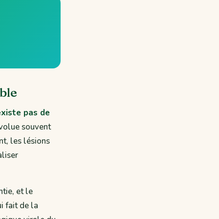
able
existe pas de
évolue souvent
t, les lésions
liser
tie, et le
 fait de la