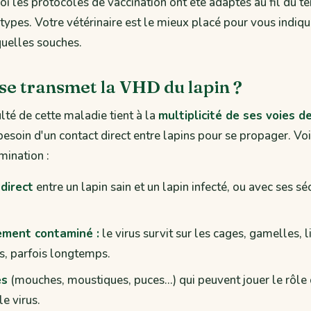
i les protocoles de vaccination ont été adaptés au fil du 
 types. Votre vétérinaire est le mieux placé pour vous indiqu
quelles souches.
e transmet la VHD du lapin ?
ulté de cette maladie tient à la
multiplicité de ses voies d
 besoin d'un contact direct entre lapins pour se propager. Voi
ination :
direct
entre un lapin sain et un lapin infecté, ou avec ses sé
ement contaminé :
le virus survit sur les cages, gamelles, li
rs, parfois longtemps.
es
(mouches, moustiques, puces…) qui peuvent jouer le rôle 
le virus.