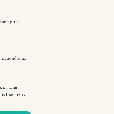
éagit plus
 provoquées par
.
s du lapin
ns tous les cas,