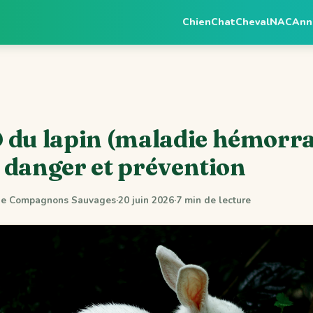
Chien
Chat
Cheval
NAC
Ann
 du lapin (maladie hémorr
 : danger et prévention
 de Compagnons Sauvages
·
20 juin 2026
·
7 min de lecture