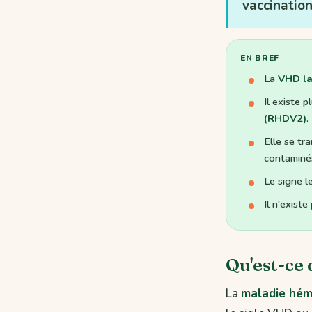
vaccination
EN BREF
La
VHD la
Il existe 
(RHDV2)
.
Elle se tr
contaminé
Le signe l
Il n'existe
Qu'est-ce 
La
maladie hémo