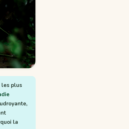
 les plus
adie
oudroyante,
ent
quoi la