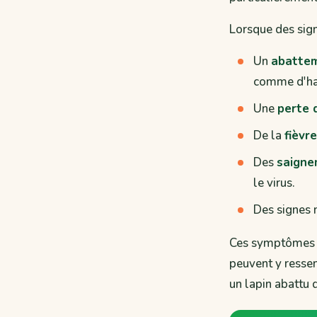
Lorsque des signe
Un
abatte
comme d'ha
Une
perte 
De la
fièvre
Des
saigne
le virus.
Des signes 
Ces symptômes ne
peuvent y ressem
un lapin abattu 