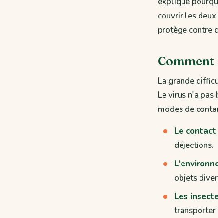
explique pourquo
couvrir les deux
protège contre 
Comment s
La grande diffic
Le virus n'a pas
modes de contam
Le contact 
déjections.
L'environn
objets dive
Les insect
transporter 