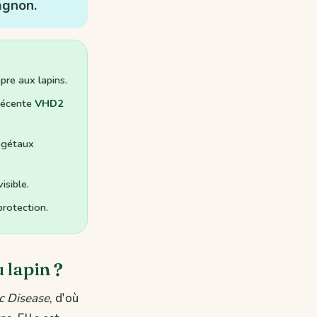
agnon.
pre aux lapins.
 récente
VHD2
végétaux
isible.
protection.
 lapin ?
c Disease
, d'où