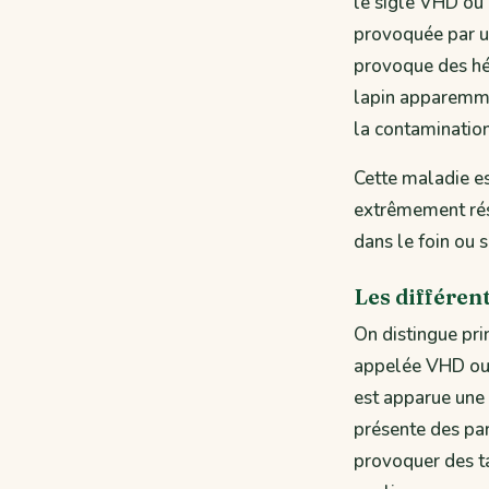
le sigle VHD ou 
provoquée par un
provoque des hém
lapin apparemme
la contamination
Cette maladie es
extrêmement rési
dans le foin ou 
Les différen
On distingue pr
appelée VHD ou 
est apparue une
présente des par
provoquer des ta