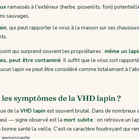
aux
ramassés à l'extérieur (herbe, pissenlits, foin) potentiel
ins sauvages.
ain
, qui peut rapporter le virus à la maison sur ses chaussur
ts.
 point qui surprend souvent les propriétaires :
même un lapin
ais, peut être contaminé
. Il suffit que le virus soit rappor
ucun lapin ne peut être considéré comme totalement à l'abr
 les symptômes de la VHD lapin ?
que de la
VHD lapin
est souvent brutal. Dans de nombreux c
seul — signe observé est la
mort subite
: on retrouve un la
n bonne santé la veille. C'est ce caractère foudroyant qui re
 angoissante.