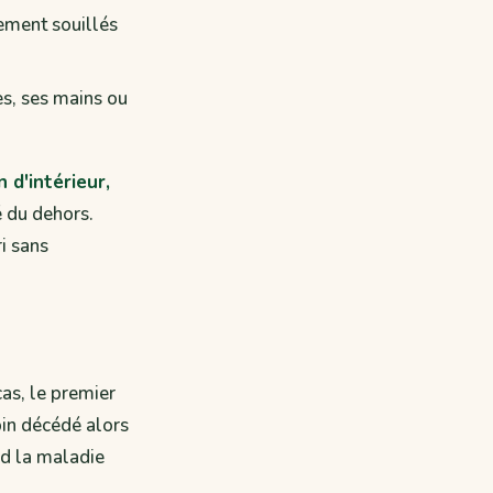
lement souillés
es, ses mains ou
 d'intérieur,
té du dehors.
i sans
as, le premier
pin décédé alors
nd la maladie