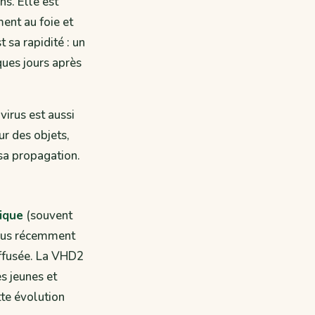
ns. Elle est
ent au foie et
 sa rapidité : un
ues jours après
 virus est aussi
ur des objets,
 sa propagation.
ique
(souvent
Plus récemment
iffusée. La VHD2
s jeunes et
tte évolution