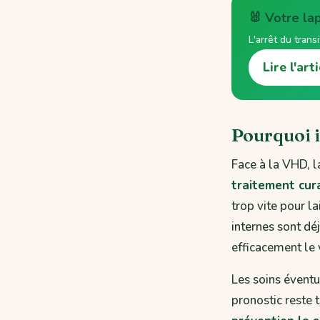
🐰 Votre la
L'arrêt du trans
Lire l'art
Pourquoi i
Face à la VHD, l
traitement cura
trop vite pour l
internes sont dé
efficacement le v
Les soins éventue
pronostic reste 