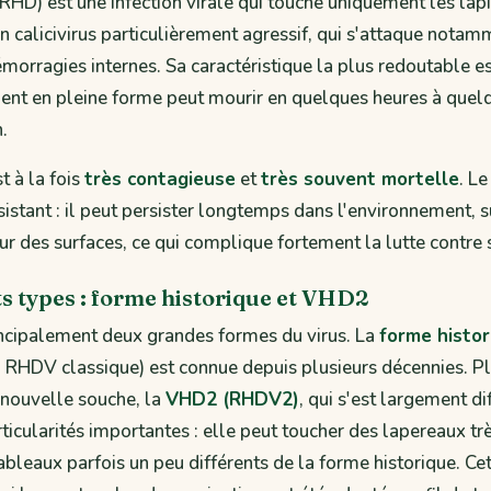
RHD) est une infection virale qui touche uniquement les lapi
 calicivirus particulièrement agressif, qui s'attaque notamm
orragies internes. Sa caractéristique la plus redoutable est
nt en pleine forme peut mourir en quelques heures à quelq
.
t à la fois
très contagieuse
et
très souvent mortelle
. Le
stant : il peut persister longtemps dans l'environnement, s
sur des surfaces, ce qui complique fortement la lutte contre
ts types : forme historique et VHD2
incipalement deux grandes formes du virus. La
forme histor
RHDV classique) est connue depuis plusieurs décennies. 
 nouvelle souche, la
VHD2 (RHDV2)
, qui s'est largement d
ticularités importantes : elle peut toucher des lapereaux trè
bleaux parfois un peu différents de la forme historique. Ce