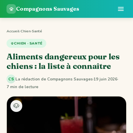
Compagnons Sauvages
Accueil
›
Chien
›
Santé
CHIEN · SANTÉ
Aliments dangereux pour les
chiens : la liste à connaître
La rédaction de Compagnons Sauvages
·
19 juin 2026
·
CS
7 min de lecture
🐶