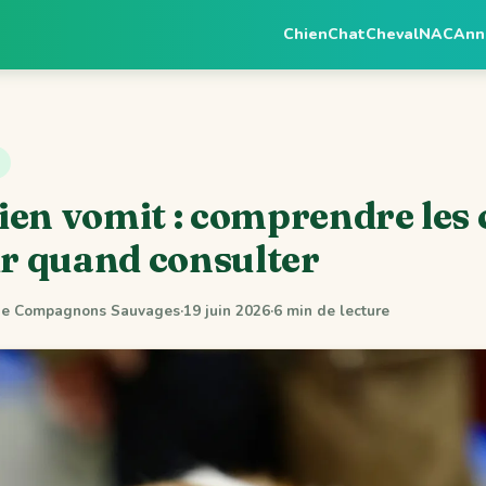
Chien
Chat
Cheval
NAC
Ann
en vomit : comprendre les 
ir quand consulter
 de Compagnons Sauvages
·
19 juin 2026
·
6 min de lecture