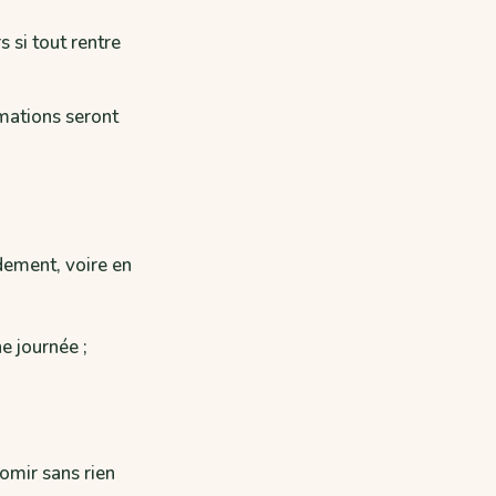
 si tout rentre
mations seront
idement, voire en
e journée ;
vomir sans rien