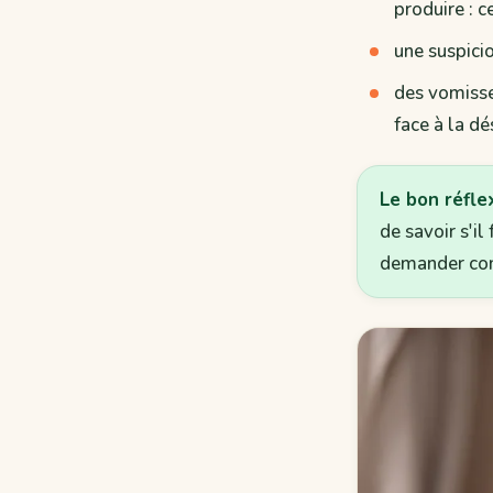
produire : c
une suspicio
des vomiss
face à la dé
Le bon réfle
de savoir s'il
demander con