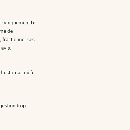
nt typiquement le
ome de
, fractionner ses
 avis.
de l'estomac ou à
ngestion trop