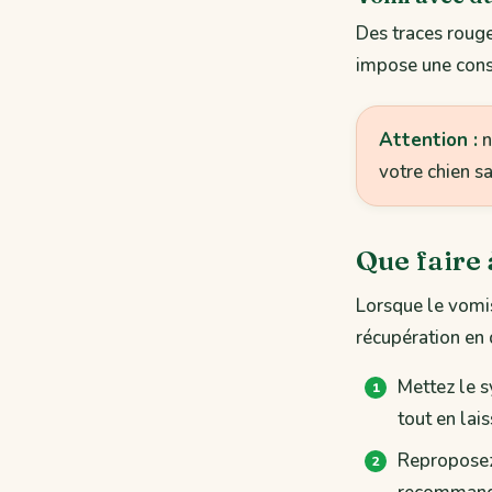
Des traces rouge
impose une cons
Attention :
n
votre chien s
Que faire 
Lorsque le vomis
récupération en 
Mettez le s
tout en lais
Reproposez 