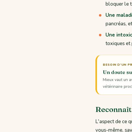
bloquer le t
Une maladi
pancréas, et
Une intoxic
toxiques et
BESOIN D'UN P
Un doute sur
Mieux vaut un a
vétérinaire pro
Reconnaîtr
L'aspect de ce q
vous-même, savoi