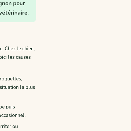
agnon pour
étérinaire.
. Chez le chien,
ici les causes
roquettes,
situation la plus
be puis
occasionnel.
irriter ou