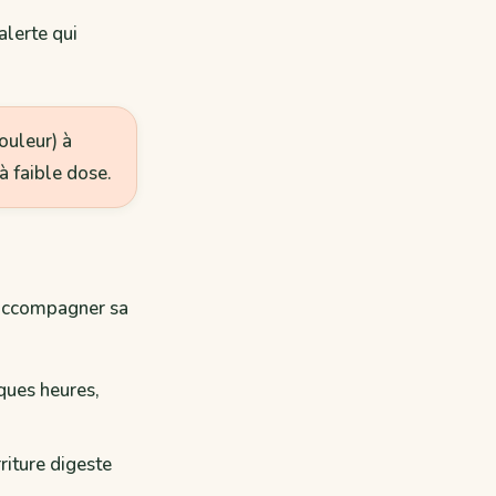
alerte qui
ouleur) à
à faible dose.
z accompagner sa
lques heures,
riture digeste