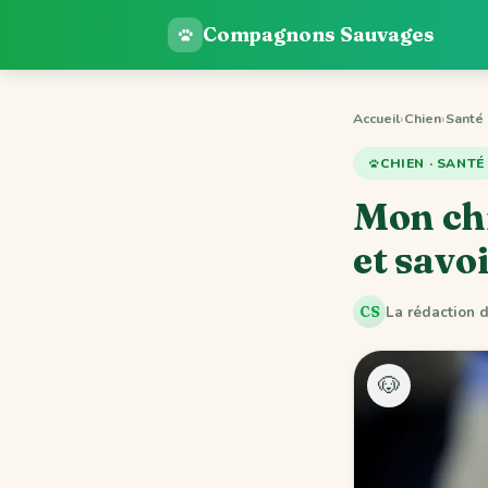
Compagnons Sauvages
Accueil
›
Chien
›
Santé
CHIEN · SANTÉ
Mon chi
et savo
La rédaction
CS
🐶