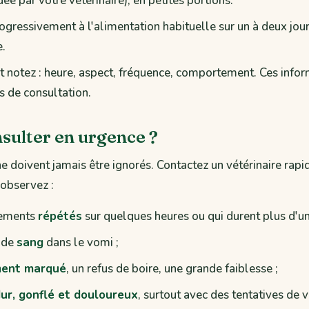
 par votre vétérinaire), en petites portions.
gressivement à l'alimentation habituelle sur un à deux jours
e.
 notez : heure, aspect, fréquence, comportement. Ces infor
as de consultation.
sulter en urgence ?
ne doivent jamais être ignorés. Contactez un vétérinaire rap
 observez :
sements
répétés
sur quelques heures ou qui durent plus d'un
 de
sang
dans le vomi ;
ent marqué
, un refus de boire, une grande faiblesse ;
ur, gonflé et douloureux
, surtout avec des tentatives de 