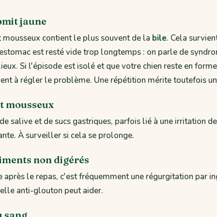
omit jaune
t mousseux contient le plus souvent de la
bile
. Cela survie
'estomac est resté vide trop longtemps : on parle de syndr
eux. Si l'épisode est isolé et que votre chien reste en forme
vent à régler le problème. Une répétition mérite toutefois un
et mousseux
 de salive et de sucs gastriques, parfois lié à une irritation 
nte. À surveiller si cela se prolonge.
iments non digérés
ste après le repas, c'est fréquemment une régurgitation par i
lle anti-glouton peut aider.
u sang