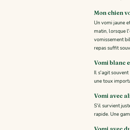
Mon chien v
Un vomi jaune e
matin, lorsque l
vomissement bili
repas suffit sou
Vomi blanc 
Il s'agit souvent
une toux importa
Vomi avec al
S'il survient ju
rapide. Une game
Vomi avec d